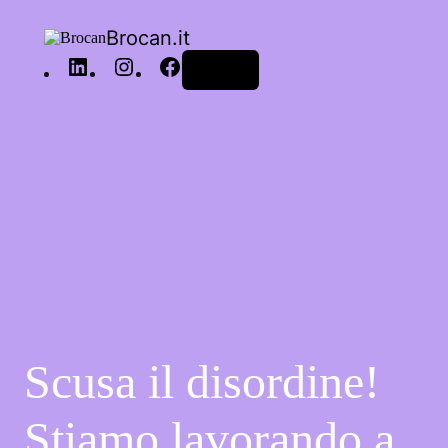
Brocan.it
Accedi
Scusa il disordine!
Stiamo lavorando a