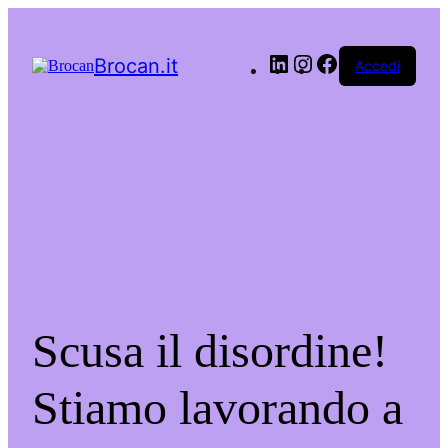
LinkedIn
Instagram
Facebook
Brocan.it
Accedi
Scusa il disordine!
Stiamo lavorando a