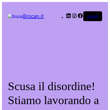
LinkedIn
Instagram
Facebook
Brocan.it
Accedi
Scusa il disordine!
Stiamo lavorando a