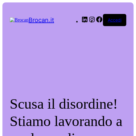
LinkedIn
Instagram
Facebook
Brocan.it
Accedi
Scusa il disordine!
Stiamo lavorando a