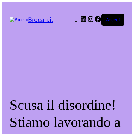
LinkedIn
Instagram
Facebook
Brocan.it
Accedi
Scusa il disordine!
Stiamo lavorando a