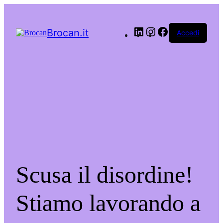
LinkedIn
Instagram
Facebook
Brocan.it
Accedi
Scusa il disordine!
Stiamo lavorando a