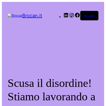
LinkedIn
Instagram
Facebook
Brocan.it
Accedi
Scusa il disordine!
Stiamo lavorando a