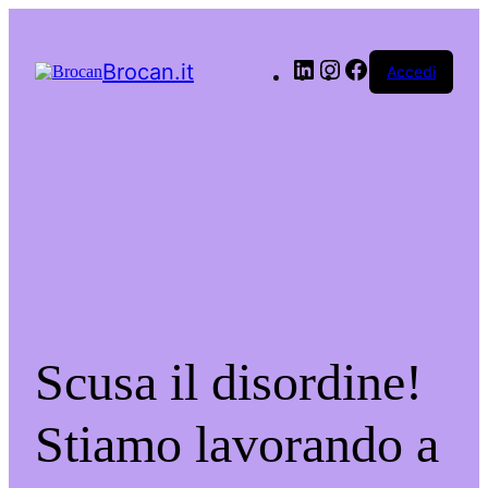
LinkedIn
Instagram
Facebook
Brocan.it
Accedi
Scusa il disordine!
Stiamo lavorando a