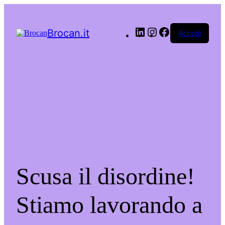
LinkedIn
Instagram
Facebook
Brocan.it
Accedi
Scusa il disordine!
Stiamo lavorando a