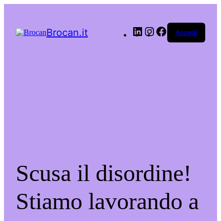
LinkedIn
Instagram
Facebook
Brocan.it
Accedi
Scusa il disordine!
Stiamo lavorando a