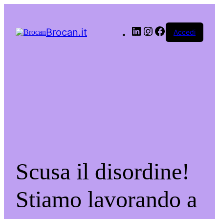
LinkedIn
Instagram
Facebook
Brocan.it
Accedi
Scusa il disordine!
Stiamo lavorando a