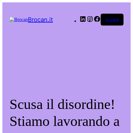
LinkedIn
Instagram
Facebook
Brocan.it
Accedi
Scusa il disordine!
Stiamo lavorando a