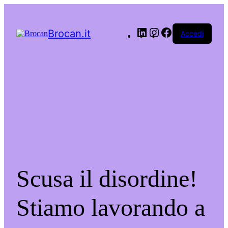
LinkedIn
Instagram
Facebook
Brocan.it
Accedi
Scusa il disordine!
Stiamo lavorando a