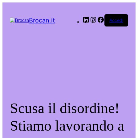
LinkedIn
Instagram
Facebook
Brocan.it
Accedi
Scusa il disordine!
Stiamo lavorando a