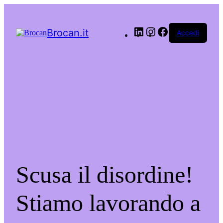
LinkedIn
Instagram
Facebook
Brocan.it
Accedi
Scusa il disordine!
Stiamo lavorando a