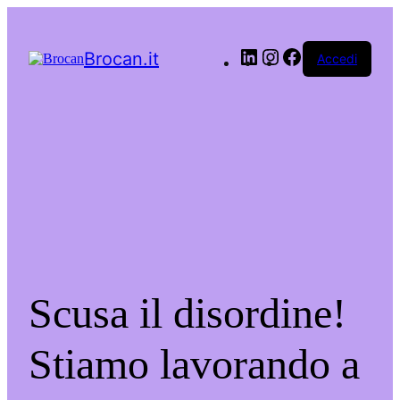
LinkedIn
Instagram
Facebook
Brocan.it
Accedi
Scusa il disordine!
Stiamo lavorando a